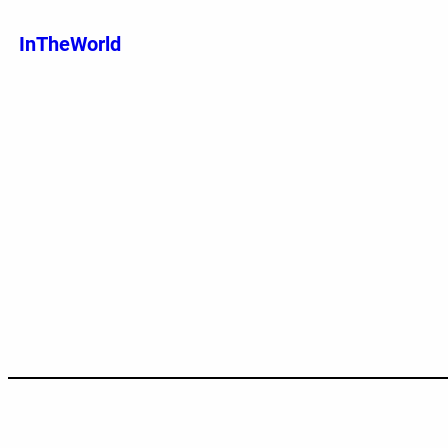
跳
至
InTheWorld
内
容