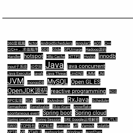
360度视频
Actor
AndroidSchedulers
Angular2
AQS
C++
C/C++， 求值顺序
GDB
Glide
GPUImage
Hadoop源码
hotspot
innodb
Handler
Http Cache
HTTPS
Hystrix
Java
java concurrent
input子系统
IO空间
Java Executor
javah
Java Thread
JmDNS
JMM
JNI
JVM
MySQL
Open GL ES
mongoDB
OpenJDK源码
reactive programming
ROS
RxJava
RPC实现
RSA
RTTI
RxAndroid
Scheduler
Semaphore
Serializable
Skip-Gram
snowflake
Spring boot
Spring cloud
spontaneous event
Spring security
Spring Session
SRE Google运维解密
SSL/TLS
SWIG
TCP拆包
TCP粘包
unicode
utf
Varnish
volatile
VPTR
VR
VTABLE
websocket
Windows
word2vec