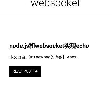
websocket
node.js和websocket实现echo
本文出自:【InTheWorld的博客】 &nbs…
READ POST ➔