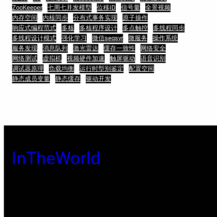
ZooKeeper
七周七并发模型
位移ID
信号量
全景视频
内存空间
内核同步
分布式事务实现
原子操作
响应式编程范式
多核
多核程序设计
多点触控
多线程同步
多线程设计模式
强化学习
微信seqsvr
微服务
操作系统
服务发现
消息队列
激光雷达
缓存一致性
网络安全
网络测试
虚拟机
视频硬件加速
触屏驱动
语音识别
调试器原理
负载均衡
运行时型别鉴定
配置空间
静态成员变量
静态缓存
驱动开发
InTheWorld