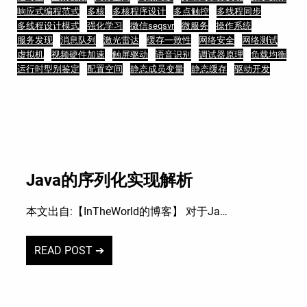
响应式编程范式
多核
多核程序设计
多点触控
多线程同步
多线程设计模式
强化学习
微信seqsvr
微服务
操作系统
服务发现
消息队列
激光雷达
缓存一致性
网络安全
网络测试
虚拟机
视频硬件加速
触屏驱动
语音识别
调试器原理
负载均衡
运行时型别鉴定
配置空间
静态成员变量
静态缓存
驱动开发
Java的序列化实现解析
本文出自:【InTheWorld的博客】 对于Ja…
READ POST ➔