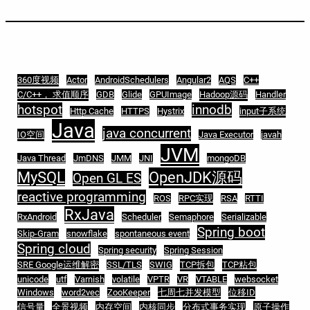
360度视频
Actor
AndroidSchedulers
Angular2
AQS
C++
C/C++， 求值顺序
GDB
Glide
GPUImage
Hadoop源码
Handler
hotspot
innodb
Http Cache
HTTPS
Hystrix
input子系统
Java
java concurrent
IO空间
Java Executor
javah
JVM
Java Thread
JmDNS
JMM
JNI
mongoDB
MySQL
OpenJDK源码
Open GL ES
reactive programming
ROS
RPC实现
RSA
RTTI
RxJava
RxAndroid
Scheduler
Semaphore
Serializable
Spring boot
Skip-Gram
snowflake
spontaneous event
Spring cloud
Spring security
Spring Session
SRE Google运维解密
SSL/TLS
SWIG
TCP拆包
TCP粘包
unicode
utf
Varnish
volatile
VPTR
VR
VTABLE
websocket
Windows
word2vec
ZooKeeper
七周七并发模型
位移ID
信号量
全景视频
内存空间
内核同步
分布式事务实现
原子操作