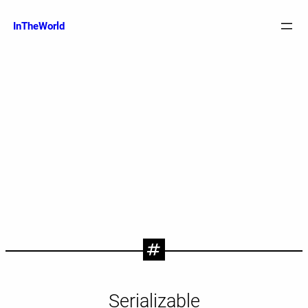
跳
至
InTheWorld
内
容
Serializable