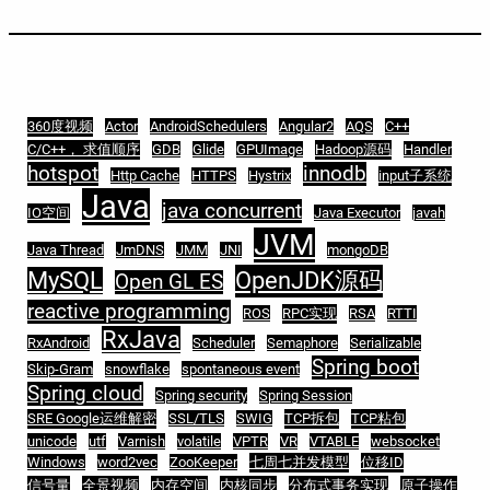
360度视频
Actor
AndroidSchedulers
Angular2
AQS
C++
C/C++， 求值顺序
GDB
Glide
GPUImage
Hadoop源码
Handler
hotspot
innodb
Http Cache
HTTPS
Hystrix
input子系统
Java
java concurrent
IO空间
Java Executor
javah
JVM
Java Thread
JmDNS
JMM
JNI
mongoDB
MySQL
OpenJDK源码
Open GL ES
reactive programming
ROS
RPC实现
RSA
RTTI
RxJava
RxAndroid
Scheduler
Semaphore
Serializable
Spring boot
Skip-Gram
snowflake
spontaneous event
Spring cloud
Spring security
Spring Session
SRE Google运维解密
SSL/TLS
SWIG
TCP拆包
TCP粘包
unicode
utf
Varnish
volatile
VPTR
VR
VTABLE
websocket
Windows
word2vec
ZooKeeper
七周七并发模型
位移ID
信号量
全景视频
内存空间
内核同步
分布式事务实现
原子操作