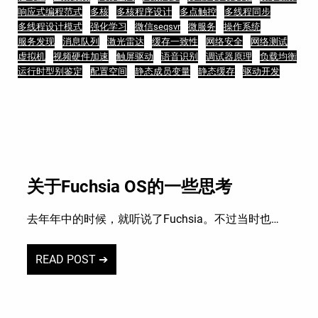
响应式编程范式
多核
多核程序设计
多点触控
多线程同步
多线程设计模式
强化学习
微信seqsvr
微服务
操作系统
服务发现
消息队列
激光雷达
缓存一致性
网络安全
网络测试
虚拟机
视频硬件加速
触屏驱动
语音识别
调试器原理
负载均衡
运行时型别鉴定
配置空间
静态成员变量
静态缓存
驱动开发
关于Fuchsia OS的一些思考
去年年中的时候，就听说了Fuchsia。不过当时也…
READ POST ➔