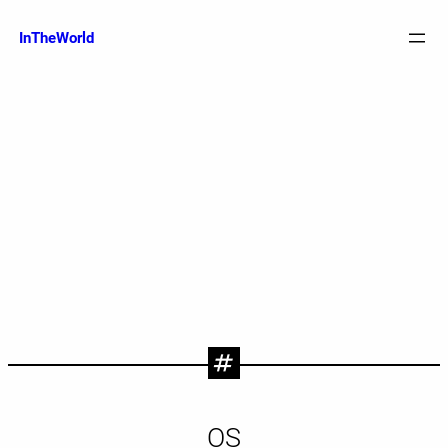
跳
至
InTheWorld
内
容
OS