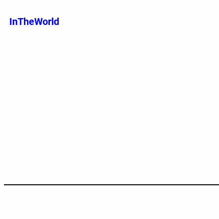
跳
至
InTheWorld
内
容