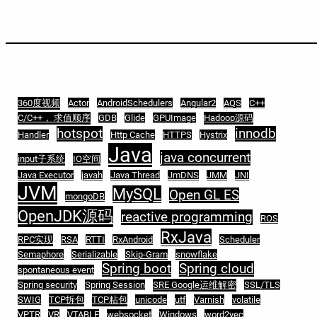
360度视频
Actor
AndroidSchedulers
Angular2
AQS
C++
C/C++， 求值顺序
GDB
Glide
GPUImage
Hadoop源码
hotspot
innodb
Handler
Http Cache
HTTPS
Hystrix
Java
java concurrent
input子系统
IO空间
Java Executor
javah
Java Thread
JmDNS
JMM
JNI
JVM
MySQL
Open GL ES
mongoDB
OpenJDK源码
reactive programming
ROS
RxJava
RPC实现
RSA
RTTI
RxAndroid
Scheduler
Semaphore
Serializable
Skip-Gram
snowflake
Spring boot
Spring cloud
spontaneous event
Spring security
Spring Session
SRE Google运维解密
SSL/TLS
SWIG
TCP拆包
TCP粘包
unicode
utf
Varnish
volatile
VPTR
VR
VTABLE
websocket
Windows
word2vec