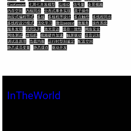
ZooKeeper
七周七并发模型
位移ID
信号量
全景视频
内存空间
内核同步
分布式事务实现
原子操作
响应式编程范式
多核
多核程序设计
多点触控
多线程同步
多线程设计模式
强化学习
微信seqsvr
微服务
操作系统
服务发现
消息队列
激光雷达
缓存一致性
网络安全
网络测试
虚拟机
视频硬件加速
触屏驱动
语音识别
调试器原理
负载均衡
运行时型别鉴定
配置空间
静态成员变量
静态缓存
驱动开发
InTheWorld