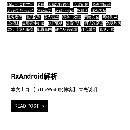
响应式编程范式
多核
多核程序设计
多点触控
多线程同步
多线程设计模式
强化学习
微信seqsvr
微服务
操作系统
服务发现
消息队列
激光雷达
缓存一致性
网络安全
网络测试
虚拟机
视频硬件加速
触屏驱动
语音识别
调试器原理
负载均衡
运行时型别鉴定
配置空间
静态成员变量
静态缓存
驱动开发
RxAndroid解析
本文出自:【InTheWorld的博客】 首先说明…
READ POST ➔