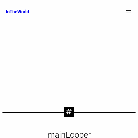
跳
至
InTheWorld
内
容
mainLooper