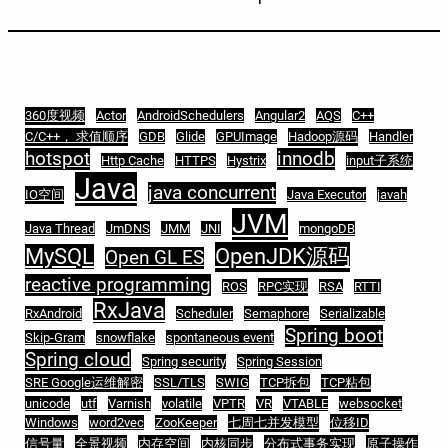
360度视频
Actor
AndroidSchedulers
Angular2
AQS
C++
C/C++， 求值顺序
GDB
Glide
GPUImage
Hadoop源码
Handler
hotspot
innodb
Http Cache
HTTPS
Hystrix
input子系统
Java
java concurrent
IO空间
Java Executor
javah
JVM
Java Thread
JmDNS
JMM
JNI
mongoDB
MySQL
OpenJDK源码
Open GL ES
reactive programming
ROS
RPC实现
RSA
RTTI
RxJava
RxAndroid
Scheduler
Semaphore
Serializable
Spring boot
Skip-Gram
snowflake
spontaneous event
Spring cloud
Spring security
Spring Session
SRE Google运维解密
SSL/TLS
SWIG
TCP拆包
TCP粘包
unicode
utf
Varnish
volatile
VPTR
VR
VTABLE
websocket
Windows
word2vec
ZooKeeper
七周七并发模型
位移ID
信号量
全景视频
内存空间
内核同步
分布式事务实现
原子操作