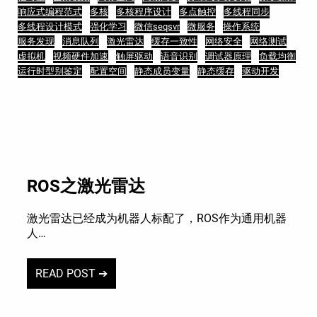
响应式编程范式
多核
多核程序设计
多点触控
多线程同步
多线程设计模式
强化学习
微信seqsvr
微服务
操作系统
服务发现
消息队列
激光雷达
缓存一致性
网络安全
网络测试
虚拟机
视频硬件加速
触屏驱动
语音识别
调试器原理
负载均衡
运行时型别鉴定
配置空间
静态成员变量
静态缓存
驱动开发
ROS之激光雷达
激光雷达已经成为机器人标配了，ROS作为通用机器
人…
READ POST ➔