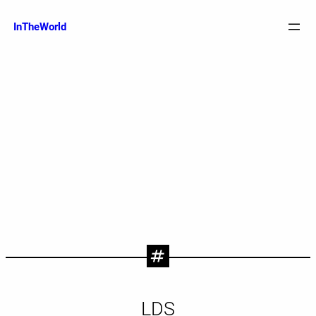
跳
至
InTheWorld
内
容
LDS