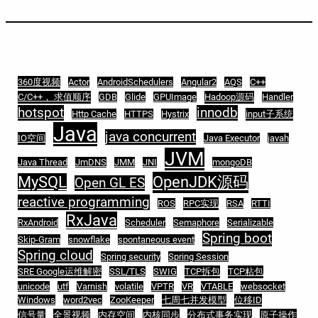
360度视频
Actor
AndroidSchedulers
Angular2
AQS
C++
C/C++， 求值顺序
GDB
Glide
GPUImage
Hadoop源码
Handler
hotspot
innodb
Http Cache
HTTPS
Hystrix
input子系统
Java
java concurrent
IO空间
Java Executor
javah
JVM
Java Thread
JmDNS
JMM
JNI
mongoDB
MySQL
OpenJDK源码
Open GL ES
reactive programming
ROS
RPC实现
RSA
RTTI
RxJava
RxAndroid
Scheduler
Semaphore
Serializable
Spring boot
Skip-Gram
snowflake
spontaneous event
Spring cloud
Spring security
Spring Session
SRE Google运维解密
SSL/TLS
SWIG
TCP拆包
TCP粘包
unicode
utf
Varnish
volatile
VPTR
VR
VTABLE
websocket
Windows
word2vec
ZooKeeper
七周七并发模型
位移ID
信号量
全景视频
内存空间
内核同步
分布式事务实现
原子操作