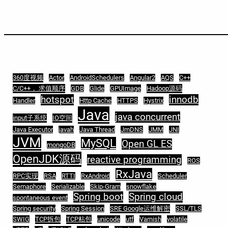
360度视频
Actor
AndroidSchedulers
Angular2
AQS
C++
C/C++， 求值顺序
GDB
Glide
GPUImage
Hadoop源码
hotspot
innodb
Handler
Http Cache
HTTPS
Hystrix
Java
java concurrent
input子系统
IO空间
Java Executor
javah
Java Thread
JmDNS
JMM
JNI
JVM
MySQL
Open GL ES
mongoDB
OpenJDK源码
reactive programming
ROS
RxJava
RPC实现
RSA
RTTI
RxAndroid
Scheduler
Semaphore
Serializable
Skip-Gram
snowflake
Spring boot
Spring cloud
spontaneous event
Spring security
Spring Session
SRE Google运维解密
SSL/TLS
SWIG
TCP拆包
TCP粘包
unicode
utf
Varnish
volatile