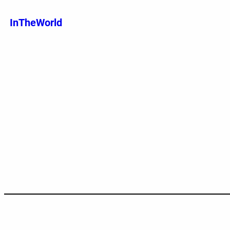
跳
至
InTheWorld
内
容