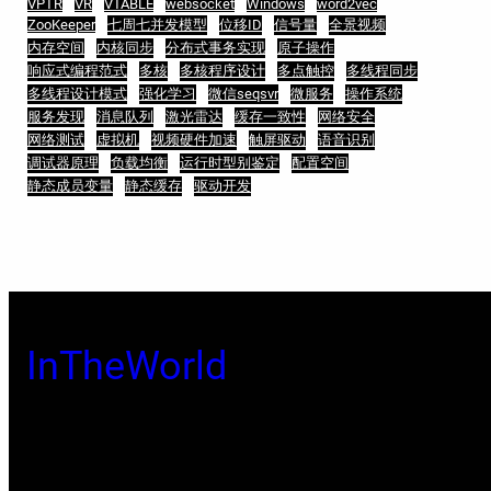
VPTR
VR
VTABLE
websocket
Windows
word2vec
ZooKeeper
七周七并发模型
位移ID
信号量
全景视频
内存空间
内核同步
分布式事务实现
原子操作
响应式编程范式
多核
多核程序设计
多点触控
多线程同步
多线程设计模式
强化学习
微信seqsvr
微服务
操作系统
服务发现
消息队列
激光雷达
缓存一致性
网络安全
网络测试
虚拟机
视频硬件加速
触屏驱动
语音识别
调试器原理
负载均衡
运行时型别鉴定
配置空间
静态成员变量
静态缓存
驱动开发
InTheWorld