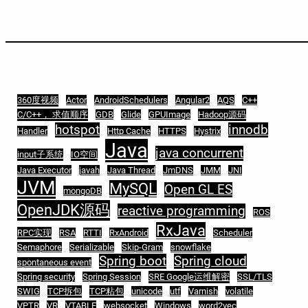
360度视频
Actor
AndroidSchedulers
Angular2
AQS
C++
C/C++， 求值顺序
GDB
Glide
GPUImage
Hadoop源码
hotspot
innodb
Handler
Http Cache
HTTPS
Hystrix
Java
java concurrent
input子系统
IO空间
Java Executor
javah
Java Thread
JmDNS
JMM
JNI
JVM
MySQL
Open GL ES
mongoDB
OpenJDK源码
reactive programming
ROS
RxJava
RPC实现
RSA
RTTI
RxAndroid
Scheduler
Semaphore
Serializable
Skip-Gram
snowflake
Spring boot
Spring cloud
spontaneous event
Spring security
Spring Session
SRE Google运维解密
SSL/TLS
SWIG
TCP拆包
TCP粘包
unicode
utf
Varnish
volatile
VPTR
VR
VTABLE
websocket
Windows
word2vec