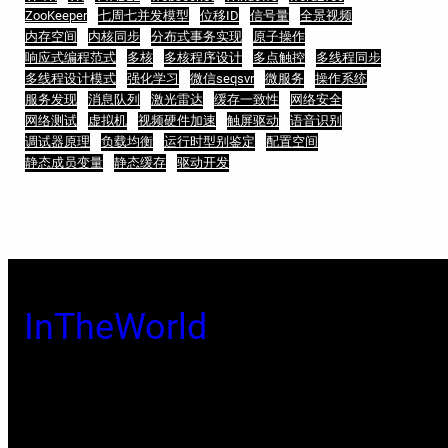
ZooKeeper
七周七并发模型
位移ID
信号量
全景视频
内存空间
内核同步
分布式事务实现
原子操作
响应式编程范式
多核
多核程序设计
多点触控
多线程同步
多线程设计模式
强化学习
微信seqsvr
微服务
操作系统
服务发现
消息队列
激光雷达
缓存一致性
网络安全
网络测试
虚拟机
视频硬件加速
触屏驱动
语音识别
调试器原理
负载均衡
运行时型别鉴定
配置空间
静态成员变量
静态缓存
驱动开发
InTheWorld