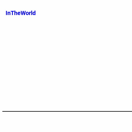
跳
至
InTheWorld
内
容