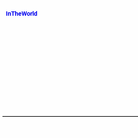
跳
至
InTheWorld
内
容