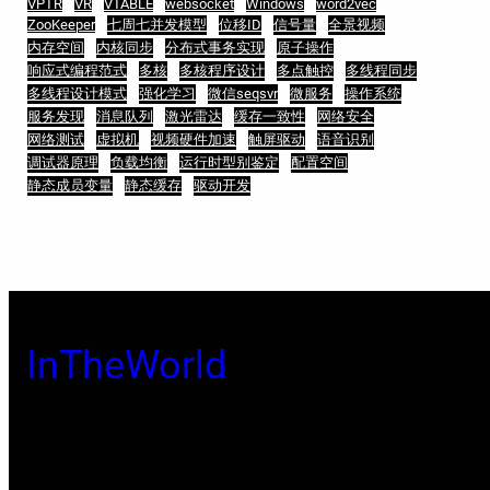
VPTR
VR
VTABLE
websocket
Windows
word2vec
ZooKeeper
七周七并发模型
位移ID
信号量
全景视频
内存空间
内核同步
分布式事务实现
原子操作
响应式编程范式
多核
多核程序设计
多点触控
多线程同步
多线程设计模式
强化学习
微信seqsvr
微服务
操作系统
服务发现
消息队列
激光雷达
缓存一致性
网络安全
网络测试
虚拟机
视频硬件加速
触屏驱动
语音识别
调试器原理
负载均衡
运行时型别鉴定
配置空间
静态成员变量
静态缓存
驱动开发
InTheWorld