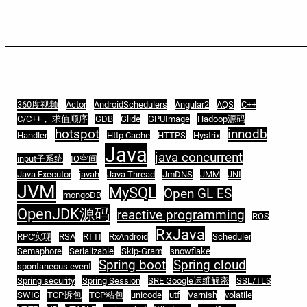
360度视频
Actor
AndroidSchedulers
Angular2
AQS
C++
C/C++， 求值顺序
GDB
Glide
GPUImage
Hadoop源码
hotspot
innodb
Handler
Http Cache
HTTPS
Hystrix
Java
java concurrent
input子系统
IO空间
Java Executor
javah
Java Thread
JmDNS
JMM
JNI
JVM
MySQL
Open GL ES
mongoDB
OpenJDK源码
reactive programming
ROS
RxJava
RPC实现
RSA
RTTI
RxAndroid
Scheduler
Semaphore
Serializable
Skip-Gram
snowflake
Spring boot
Spring cloud
spontaneous event
Spring security
Spring Session
SRE Google运维解密
SSL/TLS
SWIG
TCP拆包
TCP粘包
unicode
utf
Varnish
volatile