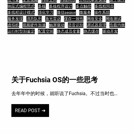
响应式编程范式
多核
多核程序设计
多点触控
多线程同步
多线程设计模式
强化学习
微信seqsvr
微服务
操作系统
服务发现
消息队列
激光雷达
缓存一致性
网络安全
网络测试
虚拟机
视频硬件加速
触屏驱动
语音识别
调试器原理
负载均衡
运行时型别鉴定
配置空间
静态成员变量
静态缓存
驱动开发
关于Fuchsia OS的一些思考
去年年中的时候，就听说了Fuchsia。不过当时也…
READ POST ➔