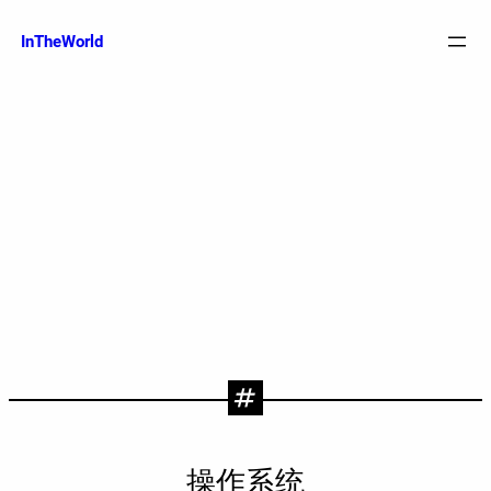
跳
至
InTheWorld
内
容
操作系统