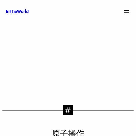
跳
至
InTheWorld
内
容
原子操作