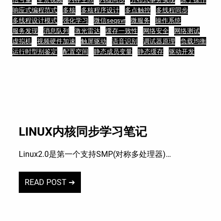
响应式编程范式
多核
多核程序设计
多点触控
多线程同步
多线程设计模式
强化学习
微信seqsvr
微服务
操作系统
服务发现
消息队列
激光雷达
缓存一致性
网络安全
网络测试
虚拟机
视频硬件加速
触屏驱动
语音识别
调试器原理
负载均衡
运行时型别鉴定
配置空间
静态成员变量
静态缓存
驱动开发
LINUX内核同步学习笔记
Linux2.0是第一个支持SMP(对称多处理器)…
READ POST ➔