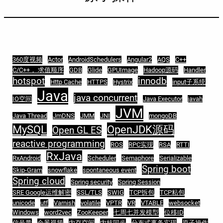
360度视频
Actor
AndroidSchedulers
Angular2
AQS
C++
C/C++， 求值顺序
GDB
Glide
GPUImage
Hadoop源码
Handler
hotspot
innodb
Http Cache
HTTPS
Hystrix
input子系统
Java
java concurrent
IO空间
Java Executor
javah
JVM
Java Thread
JmDNS
JMM
JNI
mongoDB
MySQL
OpenJDK源码
Open GL ES
reactive programming
ROS
RPC实现
RSA
RTTI
RxJava
RxAndroid
Scheduler
Semaphore
Serializable
Spring boot
Skip-Gram
snowflake
spontaneous event
Spring cloud
Spring security
Spring Session
SRE Google运维解密
SSL/TLS
SWIG
TCP拆包
TCP粘包
unicode
utf
Varnish
volatile
VPTR
VR
VTABLE
websocket
Windows
word2vec
ZooKeeper
七周七并发模型
位移ID
信号量
全景视频
内存空间
内核同步
分布式事务实现
原子操作