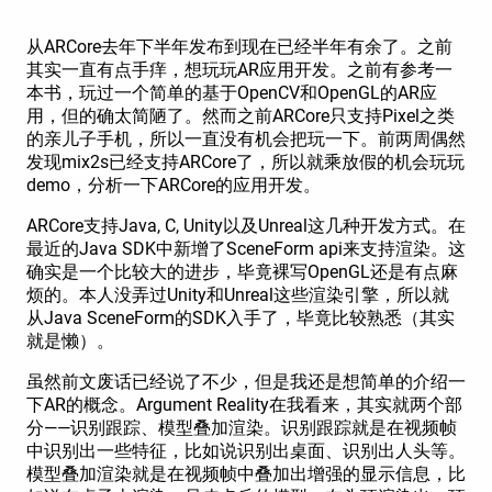
从ARCore去年下半年发布到现在已经半年有余了。之前
其实一直有点手痒，想玩玩AR应用开发。之前有参考一
本书，玩过一个简单的基于OpenCV和OpenGL的AR应
用，但的确太简陋了。然而之前ARCore只支持Pixel之类
的亲儿子手机，所以一直没有机会把玩一下。前两周偶然
发现mix2s已经支持ARCore了，所以就乘放假的机会玩玩
demo，分析一下ARCore的应用开发。
ARCore支持Java, C, Unity以及Unreal这几种开发方式。在
最近的Java SDK中新增了SceneForm api来支持渲染。这
确实是一个比较大的进步，毕竟裸写OpenGL还是有点麻
烦的。本人没弄过Unity和Unreal这些渲染引擎，所以就
从Java SceneForm的SDK入手了，毕竟比较熟悉（其实
就是懒）。
虽然前文废话已经说了不少，但是我还是想简单的介绍一
下AR的概念。Argument Reality在我看来，其实就两个部
分——识别跟踪、模型叠加渲染。识别跟踪就是在视频帧
中识别出一些特征，比如说识别出桌面、识别出人头等。
模型叠加渲染就是在视频帧中叠加出增强的显示信息，比