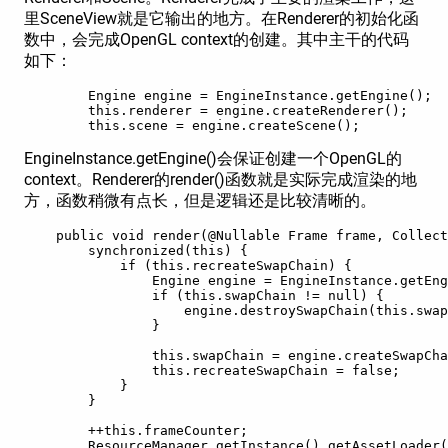
里SceneView就是它输出的地方。在Renderer的初始化函
数中，会完成OpenGL context的创建。其中主干的代码
如下：
        Engine engine = EngineInstance.getEngine();

        this.renderer = engine.createRenderer();

        this.scene = engine.createScene();
EngineInstance.getEngine()会保证创建一个OpenGL的
context。Renderer的render()函数就是实际完成渲染的地
方，函数稍微有点长，但是逻辑还是比较清晰的。
    public void render(@Nullable Frame frame, Collect
        synchronized(this) {

            if (this.recreateSwapChain) {

                Engine engine = EngineInstance.getEng
                if (this.swapChain != null) {

                    engine.destroySwapChain(this.swap
                }

                this.swapChain = engine.createSwapCha
                this.recreateSwapChain = false;

            }

        }

        ++this.frameCounter;

        ResourceManager.getInstance().getAssetLoader(