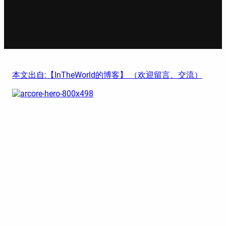
本文出自:【InTheWorld的博客】 （欢迎留言、交流）