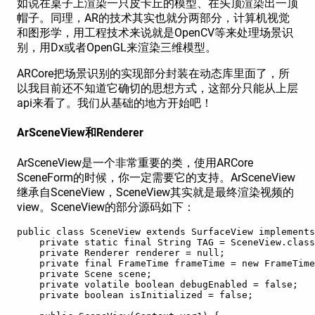
如说在桌子上渲染一只皮卡丘的模型、在头顶渲染出一顶
帽子。同理，AR的技术其实也就分两部分，计算机视觉
和图形学，用工程技术来说就是OpenCV等来处理场景识
别，用Dx或者OpenGL来渲染三维模型。
ARCore把场景识别的实现部分封装在动态库里面了，所
以我目前还不知道它确切的思想方式，这部分只能从上层
api来看了。我们从基础的地方开始吧！
ArSceneView和Renderer
ArSceneView是一个非常重要的类，使用ARCore
SceneForm的时候，你一定需要它的支持。ArSceneView
继承自SceneView，SceneView其实就是最终渲染视频的
view。SceneView的部分源码如下：
public class SceneView extends SurfaceView implements
    private static final String TAG = SceneView.class
    private Renderer renderer = null;

    private final FrameTime frameTime = new FrameTime
    private Scene scene;

    private volatile boolean debugEnabled = false;

    private boolean isInitialized = false;
