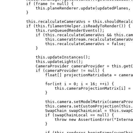
        if (frame != null) {

            this.planeRenderer.update(updatedPlanes, 
        }

        this.recalculateCameraUvs = this.shouldRecalc
        if (this.filamentHelper.isReadyToRender()) {

            this.runQueuedRenderEvents();

            if (this.recalculateCameraUvs && this.cam
                this.cameraStream.recalculateCameraUv
                this.recalculateCameraUvs = false;

            }

            this.updateInstances();

            this.updateLights();

            CameraProvider cameraProvider = this.getC
            if (cameraProvider != null) {

                float[] projectionMatrixData = camera
                for(int i = 0; i < 16; ++i) {

                    this.cameraProjectionMatrix[i] = 
                }

                this.camera.setModelMatrix(cameraProv
                this.camera.setCustomProjection(this.
                SwapChain swapChainLocal = this.swapC
                if (swapChainLocal == null) {

                    throw new AssertionError("Interna
                }

                if (this.renderer.beginFrame(swapChai