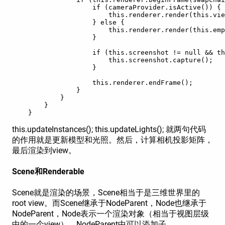
                    if (cameraProvider.isActive()) {

                        this.renderer.render(this.vie
                    } else {

                        this.renderer.render(this.emp
                    }

                    if (this.screenshot != null && th
                        this.screenshot.capture();

                    }

                    this.renderer.endFrame();

                }

            }

        }

this.updateInstances(); this.updateLights(); 就两句代码
的作用就是更新模型和光照。然后，计算相机投影矩阵，
最后渲染到view。
Scene和Renderable
Scene就是渲染的场景，Scene相当于是三维世界里的
root view。而Scene继承于NodeParent，Node也继承于
NodeParent，Node表示一个渲染对象（相当于视图层级
中的一个view）。NodeParent中可以添加子