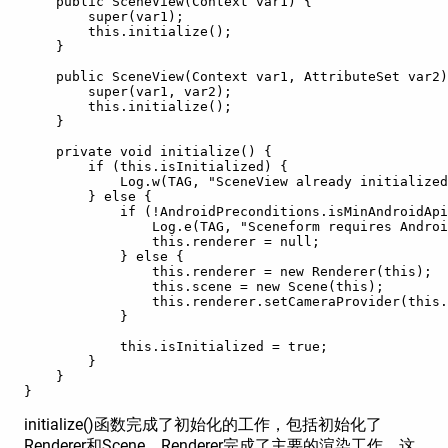
    public SceneView(Context var1) {

        super(var1);

        this.initialize();

    }

    public SceneView(Context var1, AttributeSet var2)
        super(var1, var2);

        this.initialize();

    }

    private void initialize() {

        if (this.isInitialized) {

            Log.w(TAG, "SceneView already initialized
        } else {

            if (!AndroidPreconditions.isMinAndroidApi
                Log.e(TAG, "Sceneform requires Androi
                this.renderer = null;

            } else {

                this.renderer = new Renderer(this);

                this.scene = new Scene(this);

                this.renderer.setCameraProvider(this.
            }

            this.isInitialized = true;

        }

    }

}
initialize()函数完成了初始化的工作，包括初始化了
Renderer和Scene。Renderer完成了主要的渲染工作，这