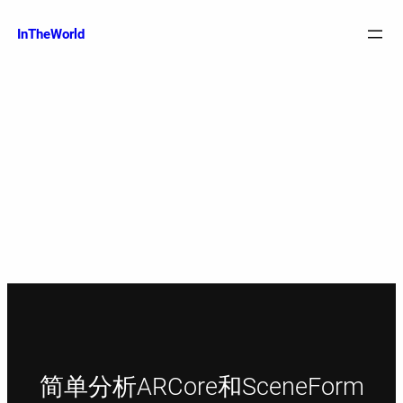
跳
至
InTheWorld
内
容
简单分析ARCore和SceneForm