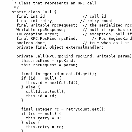
   * Class that represents an RPC call

   */

  static class Call {

    final int id;               // call id

    final int retry;           // retry count

    final Writable rpcRequest;  // the serialized rpc
    Writable rpcResponse;       // null if rpc has er
    IOException error;          // exception, null if
    final RPC.RpcKind rpcKind;      // Rpc EngineKind

    boolean done;               // true when call is 
    private final Object externalHandler;

    private Call(RPC.RpcKind rpcKind, Writable param)
      this.rpcKind = rpcKind;

      this.rpcRequest = param;

      final Integer id = callId.get();

      if (id == null) {

        this.id = nextCallId();

      } else {

        callId.set(null);

        this.id = id;

      }

      final Integer rc = retryCount.get();

      if (rc == null) {

        this.retry = 0;

      } else {

        this.retry = rc;

      }
