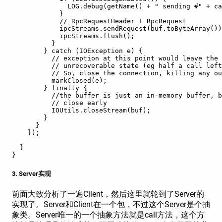
              LOG.debug(getName() + " sending #" + ca
            }
            // RpcRequestHeader + RpcRequest
            ipcStreams.sendRequest(buf.toByteArray())
            ipcStreams.flush();
          }
        } catch (IOException e) {
          // exception at this point would leave the 
          // unrecoverable state (eg half a call left
          // So, close the connection, killing any ou
          markClosed(e);
        } finally {
          //the buffer is just an in-memory buffer, b
          // close early
          IOUtils.closeStream(buf);
        }
      }
    });
  }
}
3. Server实现
前面大致分析了一遍Client，然后这里就轮到了Server的
实现了。Server和Client在一个包，不过这个Server是个抽
象类。Server唯一的一个抽象方法就是call方法，这个方