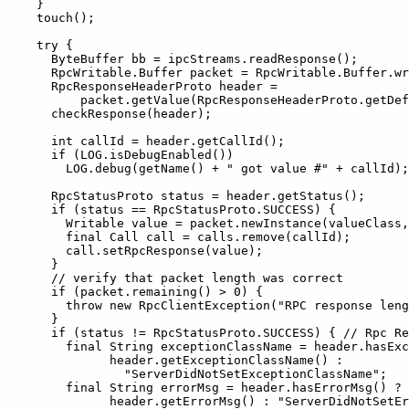
  }
  touch();
  try {
    ByteBuffer bb = ipcStreams.readResponse();
    RpcWritable.Buffer packet = RpcWritable.Buffer.wr
    RpcResponseHeaderProto header =
        packet.getValue(RpcResponseHeaderProto.getDef
    checkResponse(header);
    int callId = header.getCallId();
    if (LOG.isDebugEnabled())
      LOG.debug(getName() + " got value #" + callId);
    RpcStatusProto status = header.getStatus();
    if (status == RpcStatusProto.SUCCESS) {
      Writable value = packet.newInstance(valueClass,
      final Call call = calls.remove(callId);
      call.setRpcResponse(value);
    }
    // verify that packet length was correct
    if (packet.remaining() > 0) {
      throw new RpcClientException("RPC response leng
    }
    if (status != RpcStatusProto.SUCCESS) { // Rpc Re
      final String exceptionClassName = header.hasExc
            header.getExceptionClassName() : 
              "ServerDidNotSetExceptionClassName";
      final String errorMsg = header.hasErrorMsg() ? 
            header.getErrorMsg() : "ServerDidNotSetEr