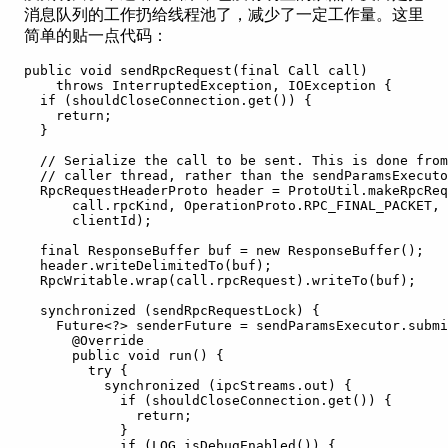
消息队列的工作扔给线程池了，减少了一定工作量。
这里
简单的贴一点代码：
public void sendRpcRequest(final Call call)
    throws InterruptedException, IOException {
  if (shouldCloseConnection.get()) {
    return;
  }
  // Serialize the call to be sent. This is done from
  // caller thread, rather than the sendParamsExecuto
  RpcRequestHeaderProto header = ProtoUtil.makeRpcReq
      call.rpcKind, OperationProto.RPC_FINAL_PACKET, 
      clientId);
  final ResponseBuffer buf = new ResponseBuffer();
  header.writeDelimitedTo(buf);
  RpcWritable.wrap(call.rpcRequest).writeTo(buf);
  synchronized (sendRpcRequestLock) {
    Future<?> senderFuture = sendParamsExecutor.submi
      @Override
      public void run() {
        try {
          synchronized (ipcStreams.out) {
            if (shouldCloseConnection.get()) {
              return;
            }
            if (LOG.isDebugEnabled()) {