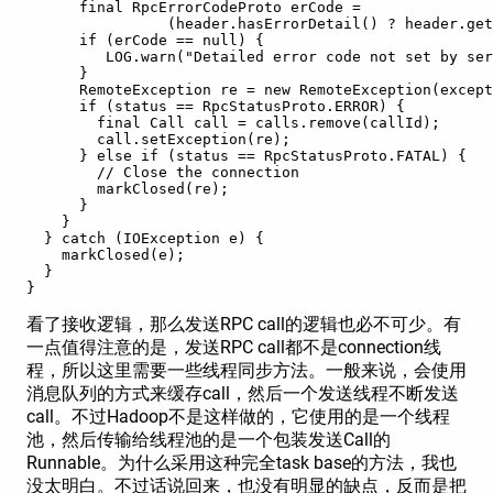
      final RpcErrorCodeProto erCode = 
                (header.hasErrorDetail() ? header.get
      if (erCode == null) {
         LOG.warn("Detailed error code not set by ser
      }
      RemoteException re = new RemoteException(except
      if (status == RpcStatusProto.ERROR) {
        final Call call = calls.remove(callId);
        call.setException(re);
      } else if (status == RpcStatusProto.FATAL) {
        // Close the connection
        markClosed(re);
      }
    }
  } catch (IOException e) {
    markClosed(e);
  }
}
看了接收逻辑，那么发送RPC call的逻辑也必不可少。有
一点值得注意的是，发送RPC call都不是connection线
程，所以这里需要一些线程同步方法。一般来说，会使用
消息队列的方式来缓存call，然后一个发送线程不断发送
call。不过Hadoop不是这样做的，它使用的是一个线程
池，然后传输给线程池的是一个包装发送Call的
Runnable。为什么采用这种完全task base的方法，我也
没太明白。不过话说回来，也没有明显的缺点，反而是把