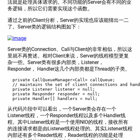
法就是处理具体请求的。不同功能的Server会有不同的业
务逻辑，所以它们需要实现这个函数。
通过之前的Client分析，Server的实现也应该能猜出一二
了。Server类的逻辑结构图如下：
Server类的Connection、Call与Client的非常相似，所以这
里就不再赘述。相对Client来说，Server的线程模型更复
杂一些。Server类有很多内部类，Listener，
Responder， Handler这几个内部类都是Thread的子类。
  private CallQueueManager<Call> callQueue;

  // maintains the set of client connections and hand
  private Listener listener = null;

  private Responder responder = null;

  private Handler[] handlers = null;
从代码片段中可以看出，一个Server类会存在一个
Listener线程，一个Responder线程以及多个Handler线
程。其中Listener线程是一个使用NIO的线程，接收所有
的连接请求都是由Listener线程处理的。其实Listener线程
内部还有多个Reader线程，Reader线程的功能是处理