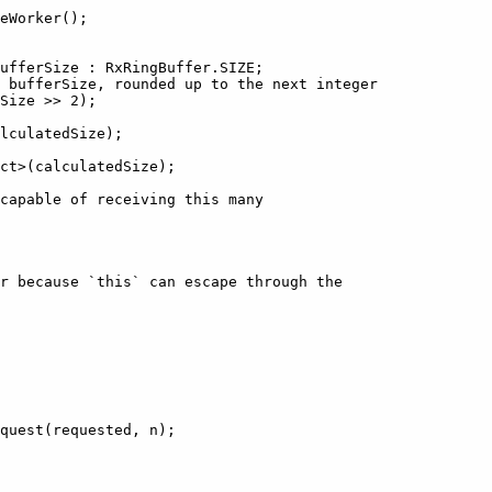
eWorker();

ufferSize : RxRingBuffer.SIZE;

 bufferSize, rounded up to the next integer

Size >> 2);

lculatedSize);

ct>(calculatedSize);

capable of receiving this many

r because `this` can escape through the

quest(requested, n);
