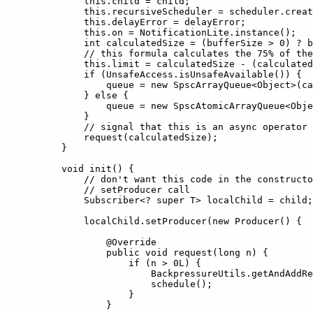
            this.child = child;

            this.recursiveScheduler = scheduler.creat
            this.delayError = delayError;

            this.on = NotificationLite.instance();

            int calculatedSize = (bufferSize > 0) ? b
            // this formula calculates the 75% of the
            this.limit = calculatedSize - (calculated
            if (UnsafeAccess.isUnsafeAvailable()) {

                queue = new SpscArrayQueue<Object>(ca
            } else {

                queue = new SpscAtomicArrayQueue<Obje
            }

            // signal that this is an async operator 
            request(calculatedSize);

        }

        void init() {

            // don't want this code in the constructo
            // setProducer call

            Subscriber<? super T> localChild = child;

            localChild.setProducer(new Producer() {

                @Override

                public void request(long n) {

                    if (n > 0L) {

                        BackpressureUtils.getAndAddRe
                        schedule();

                    }

                }
