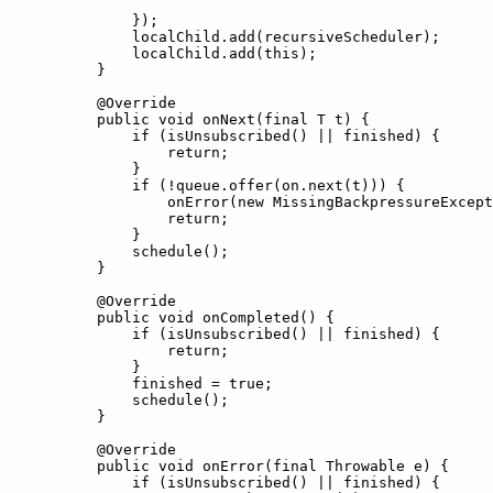
            });

            localChild.add(recursiveScheduler);

            localChild.add(this);

        }

        @Override

        public void onNext(final T t) {

            if (isUnsubscribed() || finished) {

                return;

            }

            if (!queue.offer(on.next(t))) {

                onError(new MissingBackpressureExcept
                return;

            }

            schedule();

        }

        @Override

        public void onCompleted() {

            if (isUnsubscribed() || finished) {

                return;

            }

            finished = true;

            schedule();

        }

        @Override

        public void onError(final Throwable e) {

            if (isUnsubscribed() || finished) {
