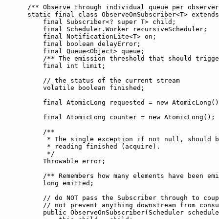
    /** Observe through individual queue per observer
    static final class ObserveOnSubscriber<T> extends
        final Subscriber<? super T> child;

        final Scheduler.Worker recursiveScheduler;

        final NotificationLite<T> on;

        final boolean delayError;

        final Queue<Object> queue;

        /** The emission threshold that should trigge
        final int limit;

        // the status of the current stream

        volatile boolean finished;

        final AtomicLong requested = new AtomicLong()
        final AtomicLong counter = new AtomicLong();

        /**

         * The single exception if not null, should b
         * reading finished (acquire).

         */

        Throwable error;

        /** Remembers how many elements have been emi
        long emitted;

        // do NOT pass the Subscriber through to coup
        // not prevent anything downstream from consu
        public ObserveOnSubscriber(Scheduler schedule