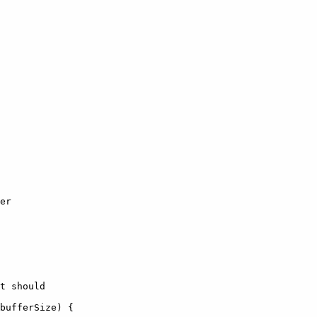
er

t should

bufferSize) {
