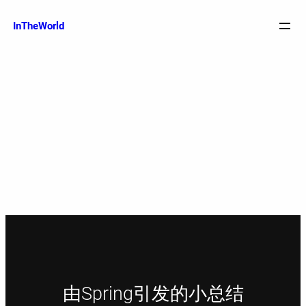
跳
至
InTheWorld
内
容
由Spring引发的小总结