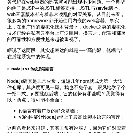
务代码在web容器的部署就可能出现不少问题。一个典型
的例子是JSP中的JSTL标签支持，JSTL与servlet版本、
web容器版本都有着非常凌乱的对应关系。从目前来看，
很多新的framework都开始使用内嵌的web容器。事实
上，在更广阔的虚拟化技术背景下，docker之类的虚拟化
技术已经在私有云平台上广泛应用。换言之，配置和部署
的可靠性和方便性越来越被重视了。
瞎说了这两段，其实想表达的就是——“高内聚，低耦合”
在后端系统中的体现。
3. Node.js vs 传统后端语言
Node.js确实是非常火爆，短短几年npm就成为第一大软
件仓库，其热度可见一斑。我也不免俗套，跟风地学了个
一招半式。js要挑战后端，它的优势有哪些呢？我觉得有
以下两点，很可能不全面：
js语言有着广泛的群众基础；
v8的性能让Node.js坐上了最高效脚本语言的宝座；
这两条看起来很短，其实非常有说服力，因为它们对应着