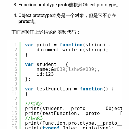
Function.prototype.
proto
连接到Object.prototype。
Object.prototype本身是一个对象，但是它不存在
proto
域。
下面是验证上述结论的实验代码：
1
var
print = 
function
(string) {
2
document.writeln(string);
3
}
4
5
var
student = {
6
name:&
#039;lshw&#039;,
7
id:123
8
};
9
10
var
testFunction = 
function
() {
11
}
12
13
//结论2
14
print(student.__proto__ === Object.p
15
print(testFunction.__proto__ === Fun
16
//结论3
17
print(Function.prototype.__proto__ =
18
print(
typeof
Object.prototype);