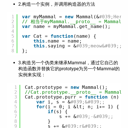
2.构造一个实例，并调用构造器的方法
1
var
myMammal = 
new
Mammal(&
#039;Herb 
2
// 相当于myMammal.__proto__ = Mammal.p
3
var
name = myMammal.get_name();
4
5
var
Cat = 
function
(name) {
6
this
.name = name;
7
this
.saying = &
#039;meow&#039;;
8
};
3.构造另一个伪类来继承Mammal，通过它自己的
构造函数并替换它的prototype为另一个Mammal的
实例来实现：
1
Cat.prototype = 
new
Mammal();
2
//Cat.prototype.__proto__ = Mammal.p
3
Cat.prototype.purr = 
function
(n) {
4
var
i, s = &
#039;&#039;;
5
for
(i = 0; i &lt; n; i+= 1) {
6
if
(s) {
7
s += &
#039;-&#039;;
8
}
9
s += &
#039;r&#039;;