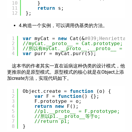
10
}
11
return
s;
12
};
4.构造一个实例，可以调用伪基类的方法。
1
var
myCat = 
new
Cat(&
#039;Henrietta&#
2
//myCat.__proto__ = Cat.prototype;
3
//所以有myCat.__proto__.__proto__ = Ma
4
var
purr = myCat.purr(5);
这本书的作者其实一直在诟病这种伪类的设计模式，他
更推崇的是原型模式。原型模式的核心就是在Object上添
加create方法，实现代码如下。
1
Object.create = 
function
(o) {
2
var
F = 
function
() {};
3
F.prototype = o;
4
return
new
F();
5
//p1.__proto__ = F.prototype; 
6
//所以p1.__proto__等于o;
7
//return p1;
8
}