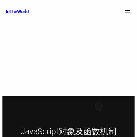
跳
至
InTheWorld
内
容
JavaScript对象及函数机制