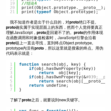
19
//结论4
20
print(Object.prototype.__proto__);
21
print(
typeof
Object.prototype);
我不知道作者是出于什么目的，对
proto
绝口不提。
proto
确实属于实现层面上的东西，然而个人觉得要真正
理解JavaScript，
proto
是回避不了的。
proto
的作用体现
在函数调用和对象值检索时，JavaScript引擎会沿着
proto
链上一直去寻找，直到终点Object.prototype。
prototype内没有
proto
，所以这里就是搜索的终点。用伪
代码表示就是：
1
function
search(obj, key) {
2
if
(obj.hasOwnProperty(key))
3
return
obj[key];
4
if
(obj.hasOwnProperty(&
#039;__pro
5
return
search(obj[__proto__],
6
return
undefine;
7
}
了解了
proto
之后，就要说到new关键字。
1
var
func = 
function
(){};