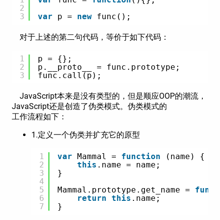
2
3
var
p = 
new
func();
对于上述的第二句代码，等价于如下代码：
1
p = {};
2
p.__proto__ = func.prototype;
3
func.call(p);
JavaScript本来是没有类型的，但是顺应OOP的潮流，
JavaScript还是创造了伪类模式。伪类模式的
工作流程如下：
1.定义一个伪类并扩充它的原型
1
var
Mammal = 
function
(name) {
2
this
.name = name;
3
}
4
5
Mammal.prototype.get_name = 
funct
6
return
this
.name;
7
}