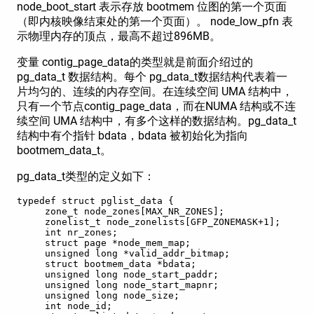
node_boot_start 表示存放 bootmem 位图的第一个页面
（即内核映像结束处的第一个页面）。 node_low_pfn 表
示物理内存的顶点，最高不超过896MB。
变量 contig_page_data的类型就是前面介绍过的
pg_data_t 数据结构。每个 pg_data_t数据结构代表着一
片均匀的、连续的内存空间。在连续空间 UMA 结构中，
只有一个节点contig_page_data，而在NUMA 结构或不连
续空间 UMA 结构中，有多个这样的数据结构。pg_data_t
结构中有个指针 bdata，bdata 被初始化为指向
bootmem_data_t。
pg_data_t类型的定义如下：
typedef struct pglist_data {   

     zone_t node_zones[MAX_NR_ZONES];   

     zonelist_t node_zonelists[GFP_ZONEMASK+1];   

     int nr_zones;   

     struct page *node_mem_map;   

     unsigned long *valid_addr_bitmap;   

     struct bootmem_data *bdata;   

     unsigned long node_start_paddr;   

     unsigned long node_start_mapnr;   

     unsigned long node_size;   

     int node_id;   
