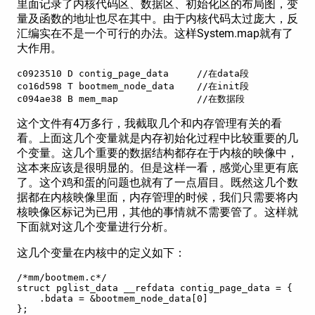
里面记录了内核代码区、数据区、初始化区的布局图，变
量及函数的地址也尽在其中。由于内核代码太过庞大，反
汇编实在不是一个可行的办法。这样System.map就有了
大作用。
c0923510 D contig_page_data     //在data段  

co16d598 T bootmem_node_data    //在init段  

c094ae38 B mem_map              //在数据段  
这个文件有4万多行，我截取几个和内存管理有关的看
看。上面这几个变量就是内存初始化过程中比较重要的几
个变量。这几个重要的数据结构都存在于内核的映像中，
这本来应该是很明显的。但是这样一看，感觉心里更有底
了。这个鸡和蛋的问题也就有了一点眉目。既然这几个数
据都在内核映像里面，内存管理的时候，我们只需要将内
核映像区标记为已用，其他的事情就不需要管了。这样就
下面就对这几个变量进行分析。
这几个变量在内核中的定义如下：
/*mm/bootmem.c*/  

struct pglist_data __refdata contig_page_data = {  

    .bdata = &bootmem_node_data[0]  

};  
