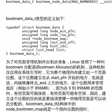
bootmem_data_t bootmem_node_data[MAX_NUMNODES] __init
bootmem_data_t类型的定义如下:
typedef struct bootmem_data {  

        unsigned long node_min_pfn;  

        unsigned long node_low_pfn;  

        void *node_bootmem_map;  

        unsigned long last_end_off;  

        unsigned long hint_idx;  

        struct list_head list;  

} bootmem_data_t;  
为了对页面管理机制作出初步准备，Linux 使用了一种叫
bootmem 分配器(Bootmem Allocator)的机制，这种机制
仅仅用在系统引导时，它为整个物理内存建立起一个页面
位图。这个位图建立在从 start_pfn 开始的地方，也就是
说，内核映像终点_end 上方的地方。这个位图用来管理
低区（例如小于 896MB），因为在 0 到 896MB 的范围
内，有些页面可能保留，有些页面可能有空洞，因此，建
立这个位图的目的就是要搞清楚哪一些物理页面是可以动
态分配的。bootmem_data_t结构体中的
node_bootmem_map就是一个指向位图的指针。