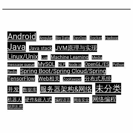
Android
Angular
Big Data
DevOps
Docker
Hadoop
Java
JVM原理与实现
Java stack
Linux/Unix
Machine Learning
Lua
Media
MySQL
OpenGL/ES
message queue
NLP
Node.js
Python
Spring Boot/Spring Cloud/Spring
Redis
TensorFlow
Web相关
分布式系统
ZooKeeper
未分类
服务器架构&网络
并发
数据库
网络编程
机器人
硬件&嵌入式
编程语言
网络安全
胡思乱想