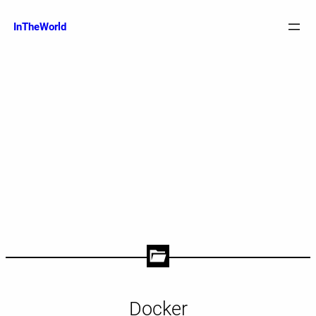
跳
至
InTheWorld
内
容
Docker